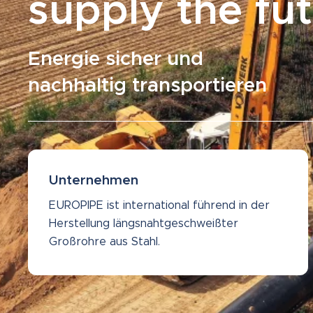
supply the fu
Energie sicher und
nachhaltig transportieren
Unternehmen
EUROPIPE ist international führend in der
Herstellung längsnahtgeschweißter
Großrohre aus Stahl.