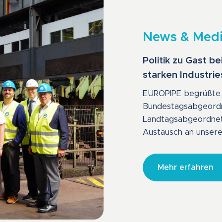
News & Med
Politik zu Gast 
starken Industri
EUROPIPE begrüßte 
Bundestagsabgeordn
Landtagsabgeordnete
Austausch an unsere
Mehr erfahren