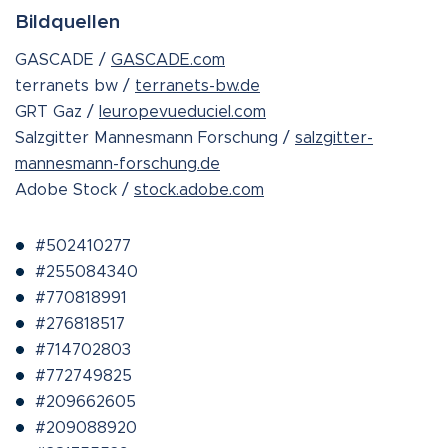
Bildquellen
GASCADE /
GASCADE.com
terranets bw /
terranets-bw.de
GRT Gaz /
leuropevueduciel.com
Salzgitter Mannesmann Forschung /
salzgitter-
mannesmann-forschung.de
Adobe Stock /
stock.adobe.com
#502410277
#255084340
#770818991
#276818517
#714702803
#772749825
#209662605
#209088920