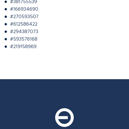
#381755539
#166934690
#270593507
#612586422
#294387073
#593576168
#219158969