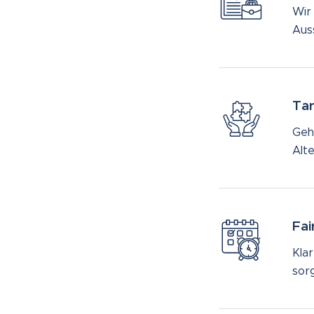
Wir 
Aus
Tar
Geha
Alt
Fai
Kla
sorg