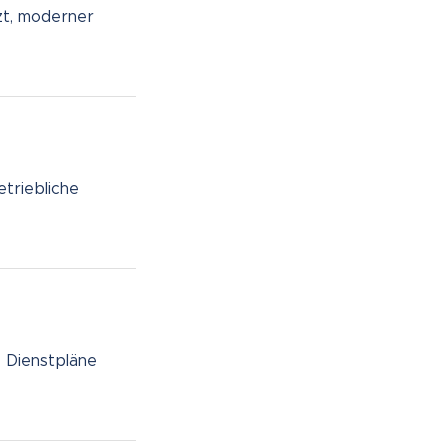
rzt, moderner
etriebliche
e Dienstpläne