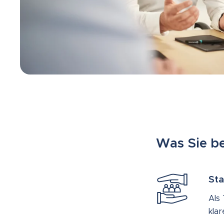
Was Sie be
Sta
Als
kla