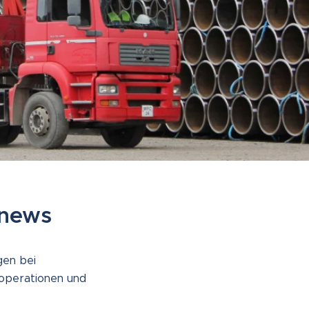
snews
gen bei
ooperationen und