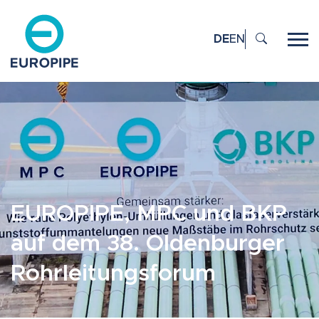
DE
EN
EUROPIPE, MPC und BKP
auf dem 38. Oldenburger
Rohrleitungsforum